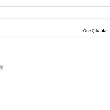
Öne Çıkanlar
Kuş
Kemirgenler &
Sürüngenler 🐹
Yemler
Kafesler ve Aksesuarlar
Yem ve Mamalar
Oyuncaklar
Kafesler ve Aksesu
Bakım ve Sağlık
Oyuncaklar
r
Bakım ve Sağlık