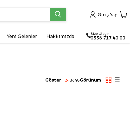
Giriş Yap
Bize Ulaşın
Yeni Gelenler
Hakkımızda
0536 717 40 00

arlar
Göster
Görünüm
24
36
48