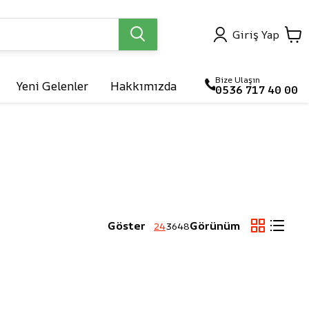
Giriş Yap
Bize Ulaşın
Yeni Gelenler
Hakkımızda
0536 717 40 00

arlar
Göster
Görünüm
24
36
48