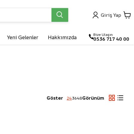
Giriş Yap
Bize Ulaşın
Yeni Gelenler
Hakkımızda
0536 717 40 00

arlar
Göster
Görünüm
24
36
48