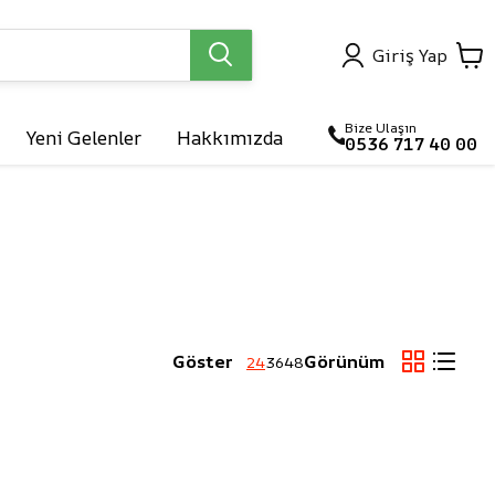
Giriş Yap
Bize Ulaşın
Yeni Gelenler
Hakkımızda
0536 717 40 00

arlar
Göster
Görünüm
24
36
48