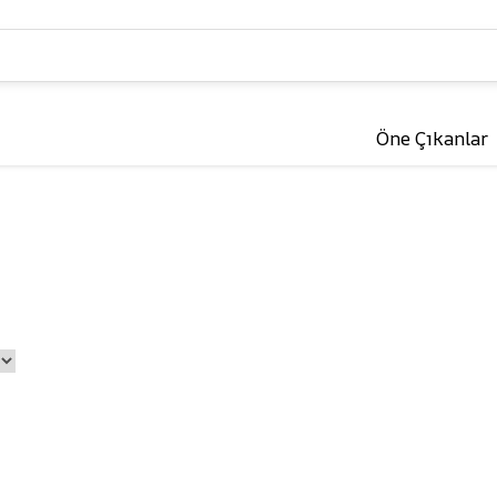
Öne Çıkanlar
Kuş
Kemirgenler &
Sürüngenler 🐹
Yemler
Kafesler ve Aksesuarlar
Yem ve Mamalar
Oyuncaklar
Kafesler ve Aksesu
Bakım ve Sağlık
Oyuncaklar
r
Bakım ve Sağlık