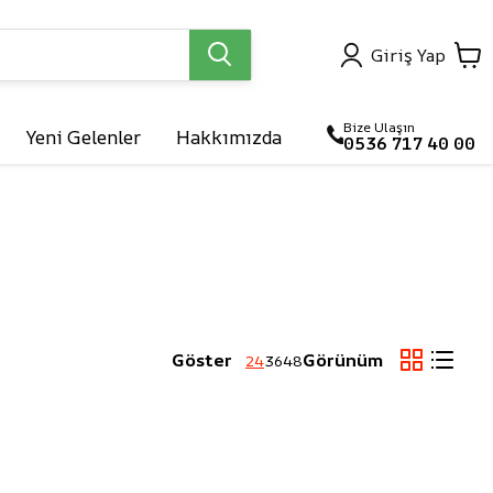
Giriş Yap
Bize Ulaşın
Yeni Gelenler
Hakkımızda
0536 717 40 00

arlar
Göster
Görünüm
24
36
48