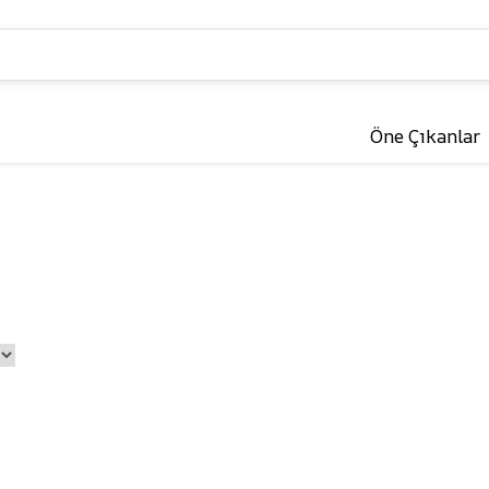
Öne Çıkanlar
Kuş
Kemirgenler &
Sürüngenler 🐹
Yemler
Kafesler ve Aksesuarlar
Yem ve Mamalar
Oyuncaklar
Kafesler ve Aksesu
Bakım ve Sağlık
Oyuncaklar
r
Bakım ve Sağlık