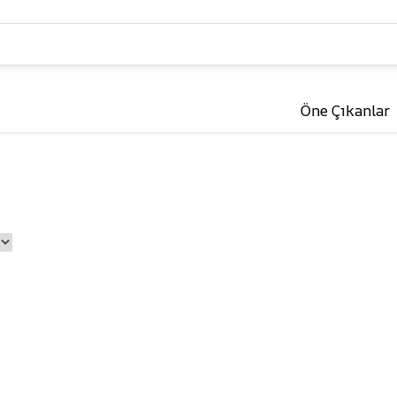
Öne Çıkanlar
Kuş
Kemirgenler &
Sürüngenler 🐹
Yemler
Kafesler ve Aksesuarlar
Yem ve Mamalar
Oyuncaklar
Kafesler ve Aksesu
Bakım ve Sağlık
Oyuncaklar
r
Bakım ve Sağlık