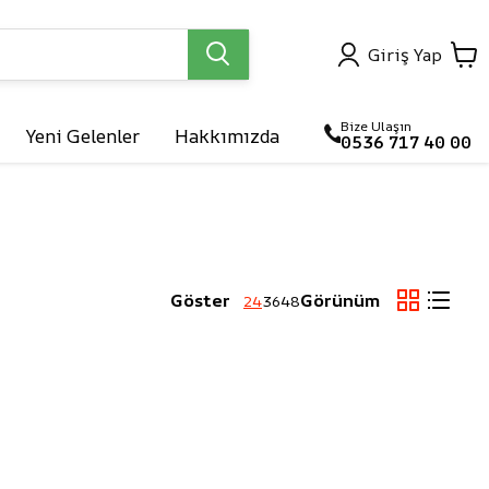
Giriş Yap
Bize Ulaşın
Yeni Gelenler
Hakkımızda
0536 717 40 00

arlar
Göster
Görünüm
24
36
48